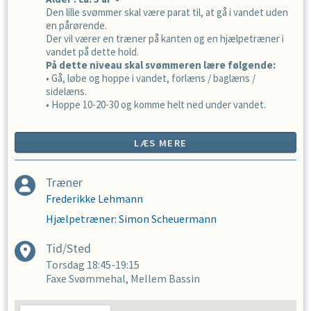
Den lille svømmer skal være parat til, at gå i vandet uden
en pårørende.
Der vil værer en træner på kanten og en hjælpetræner i
vandet på dette hold.
På dette niveau skal svømmeren lære følgende:
• Gå, løbe og hoppe i vandet, forlæns / baglæns /
sidelæns.
• Hoppe 10-20-30 og komme helt ned under vandet.
• Gå med hænderne på ryggen og puste til et ”spejlæg”.
• Crawl ben med plade.
LÆS MERE
• Rygcrawl ben med plade.
• Delfin / Havfrue ben med plade. (butterfly ben).
• Armtag til crawl gående, eller med plade.
Træner
• Puste ud i vandet, når man svømmer med plade.
• Dykke ned og tage ting op fra bunden, uden at gnide
Frederikke Lehmann
øjnene bagefter.
Hjælpetræner
:
Simon Scheuermann
• Svømme gennem en stor ring, med hovedet under vand.
• Flyde på ryggen og maven et kort stykke tid.
Tid/Sted
• Hoppe på benene i vandet, fra kanten.
• Prøve at svømme med svømmefødder.
Torsdag
18:45-19:15
• Leg hvor de forskellige øvelser indgår.
Faxe Svømmehal, Mellem Bassin
• Svømme 10 m. uden hjælpemidler.
• Svømme 25 m. i det store bassin, med bælte.