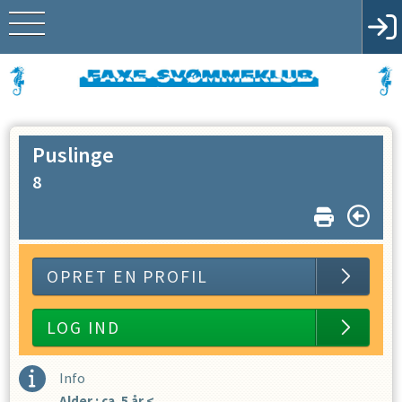
Puslinge
8
OPRET EN PROFIL
LOG IND
Info
Alder : ca. 5 år <