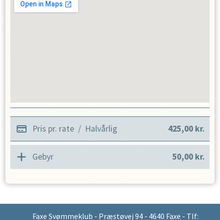
Pris pr. rate
/
Halvårlig
425,00
kr.
Gebyr
50,00
kr.
Faxe Svømmeklub - Præstøvej 94 - 4640 Faxe - Tlf: