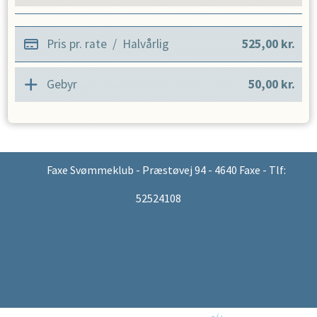
Pris pr. rate
/
Halvårlig
525,00
kr.
Gebyr
50,00
kr.
Faxe Svømmeklub - Præstøvej 94 - 4640 Faxe - Tlf:
52524108