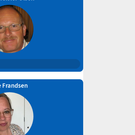
6
e Frandsen