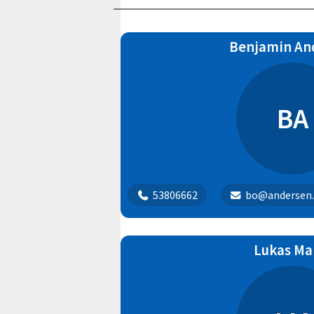
Børn Begynder | 21
Puslinge | 26
Benjamin An
Puslinge | 43
ca. 0-2 år
BA
53806662
bo@andersen.
Lukas Ma