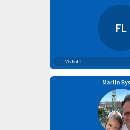
FL
Børn Begynder | 31
Vis hold
Puslinge | 8
Martin By
Puslinge | 9