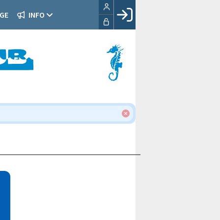
GE
INFO
Facebook login
Husk mig
Glemt password
Opret profil
LOG IND