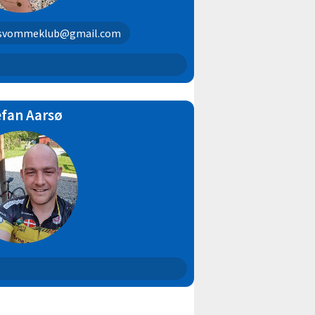
.svommeklub@gmail.com
efan Aarsø