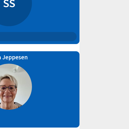
SS
a Jeppesen