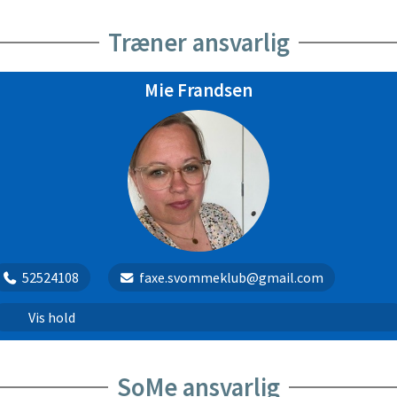
Træner ansvarlig
Mie Frandsen
52524108
faxe.svommeklub@gmail.com
Barn + en voksen | 2
Vis hold
Barn + en voksen | 30
SoMe ansvarlig
Puslinge | 4