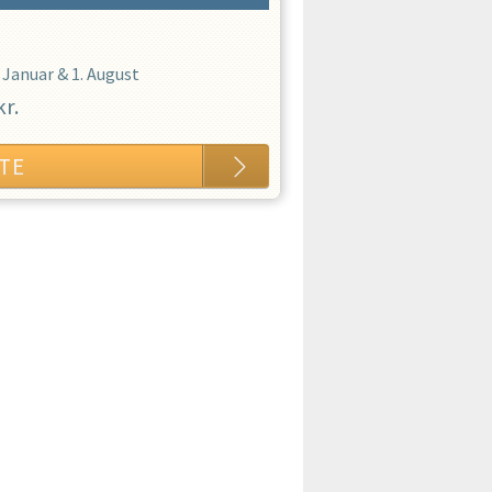
. Januar
&
1. August
kr.
TE