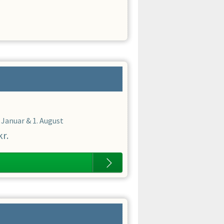
. Januar
&
1. August
kr.