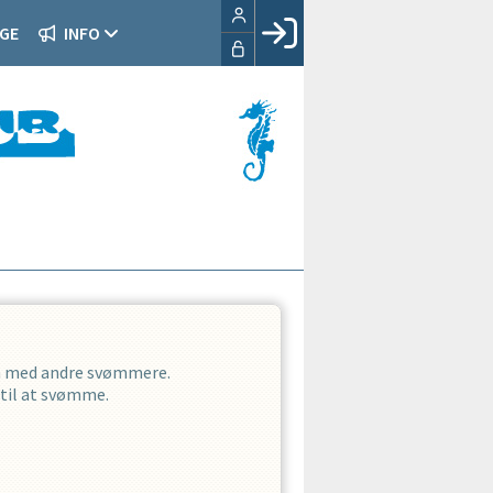
GE
INFO
Facebook login
Husk mig
Glemt password
Opret profil
LOG IND
men med andre svømmere.
 til at svømme.