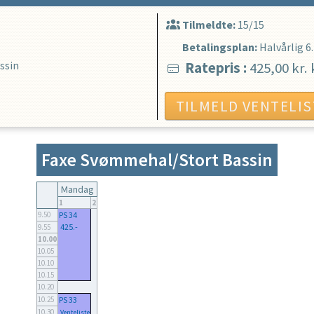
Tilmeldte:
15/15
Betalingsplan:
Halvårlig
6
ssin
Ratepris
:
425,00 kr.
TILMELD VENTELIS
Faxe Svømmehal/Stort Bassin
Mandag
1
2
9.50
PS 34
425.-
9.55
10.00
10.05
10.10
10.15
10.20
10.25
PS 33
10.30
Venteliste