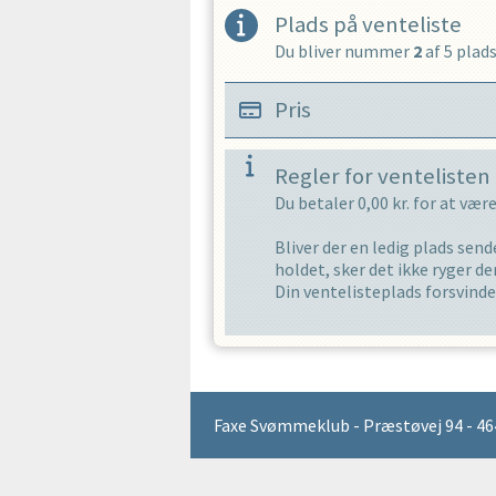
OPRET EN 
Plads på venteliste
Du bliver nummer
2
af
5
plads
Pris
Regler for ventelisten
Du betaler
0,00
kr. for at vær
Bliver der en ledig plads sende
holdet, sker det ikke ryger der
Din ventelisteplads forsvinder
Faxe Svømmeklub - Præstøvej 94 - 464