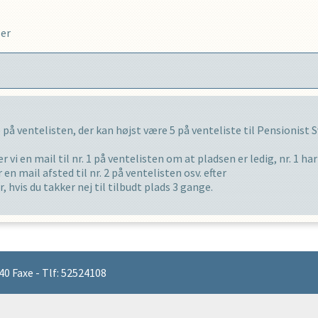
PROFIL
er
e på ventelisten, der kan højst være
5
på venteliste til
Pensionist 
r vi en mail til nr. 1 på ventelisten om at pladsen er ledig, nr. 1 ha
 en mail afsted til nr. 2 på ventelisten osv. efter
, hvis du takker nej til tilbudt plads
3
gange.
0 Faxe - Tlf: 52524108