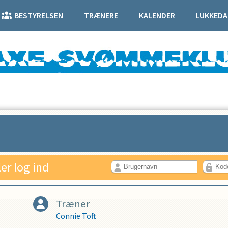
BESTYRELSEN
TRÆNERE
KALENDER
LUKKEDA
ler log ind
Træner
Connie Toft