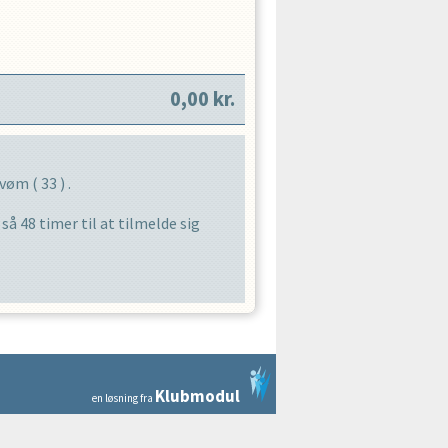
0,00
kr.
Svøm
(
33
) .
r så
48
timer til at tilmelde sig
Klubmodul
en løsning fra