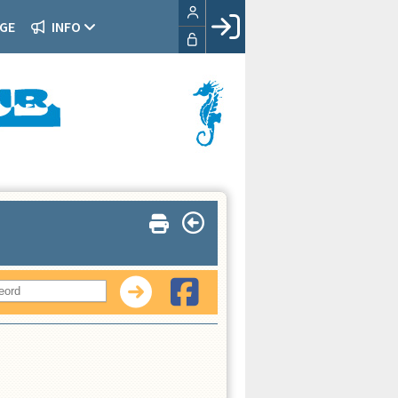
GE
INFO
Facebook login
Husk mig
Glemt password
Opret profil
LOG IND