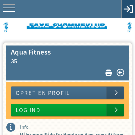
Aqua Fitness
35
OPRET EN PROFIL
LOG IND
Info
Målgruppe: Både for Hende og Ham, som vil i form.