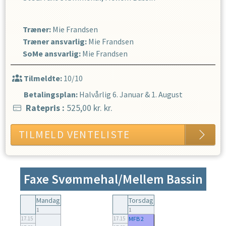
Træner
:
Mie Frandsen
Træner ansvarlig
:
Mie Frandsen
SoMe ansvarlig
:
Mie Frandsen
Tilmeldte:
10/10
Betalingsplan:
Halvårlig
6. Januar
&
1. August
Ratepris
:
525,00 kr.
kr.
TILMELD VENTELISTE
Faxe Svømmehal/Mellem Bassin
Mandag
Torsdag
1
1
17.15
17.15
MFB 2